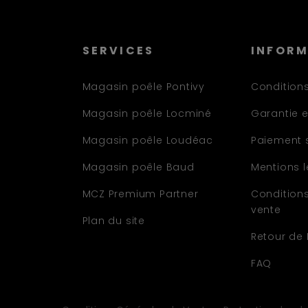
SERVICES
INFOR
Magasin poêle Pontivy
Conditions
Magasin poêle Locminé
Garantie e
Magasin poêle Loudéac
Paiement 
Magasin poêle Baud
Mentions 
MCZ Premium Partner
Condition
vente
Plan du site
Retour de
FAQ