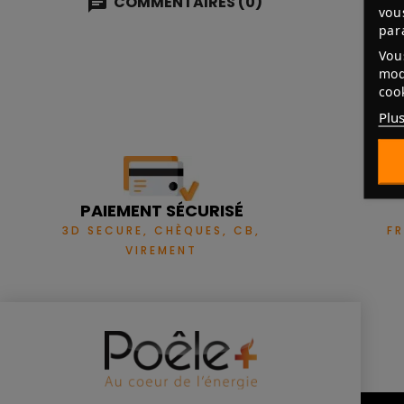
COMMENTAIRES (0)
vou
par
Vou
mod
coo
Plus
PAIEMENT SÉCURISÉ
3D SECURE, CHÈQUES, CB,
F
VIREMENT