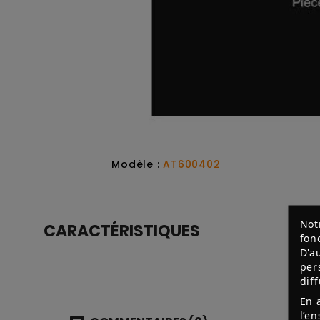
Modèle :
AT600402
Not
CARACTÉRISTIQUES
fon
D'a
per
dif
En 
l’e