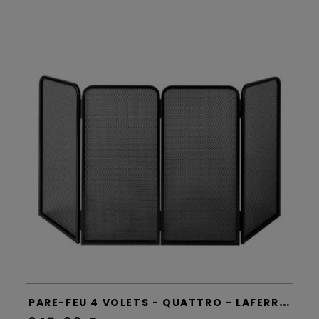
P
ARE-FEU 4 VOLETS - QUATTRO - LAFERROTECNICA