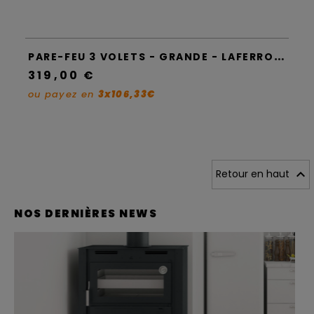
P
ARE-FEU 3 VOLETS - GRANDE - LAFERROTECNICA
319,00 €
ou payez en
3x106,33€

Retour en haut
NOS DERNIÈRES NEWS