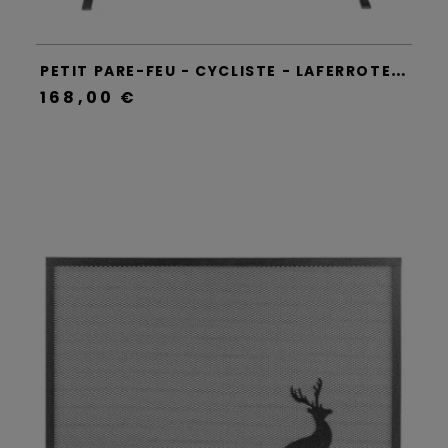
P
ETIT PARE-FEU - CYCLISTE - LAFERROTECNICA
168,00 €