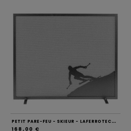
P
ETIT PARE-FEU - SKIEUR - LAFERROTECNICA
168,00 €