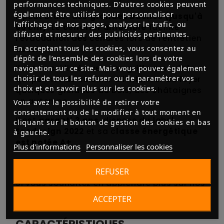
performances techniques. D'autres cookies peuvent
également être utilisés pour personnaliser
Il peut brûler des
grandes bûches (jusqu'à
l'affichage de nos pages, analyser le trafic, ou
65 cm)
. Le
cendrier amovible
facilite
diffuser et mesurer des publicités pertinentes.
l'évacuation des cendres lors de l'entretien
En acceptant tous les cookies, vous consentez au
usuel.
dépôt de l’ensemble des cookies lors de votre
Il est aussi livré avec une
grille amovible
navigation sur ce site. Mais vous pouvez également
choisir de tous les refuser ou de paramétrer vos
qui permet de cuisiner à l'intérieur du foyer
choix et en savoir plus sur les cookies.
quelques grillades au bois, des châtaignes
en automne...
Vous avez la possibilité de retirer votre
consentement ou de le modifier à tout moment en
Il est
garanti 3 ans
, dispose du label
cliquant sur le bouton de gestion des cookies en bas
Ecodesign 2022
et sa c
lasse énergétique
à gauche.
est notée A+
.
Plus d'informations
Personnaliser les cookies
REFUSER
Si vous souhaitez en apprendre plus sur nos
poêles avec four,
vous pouvez jeter un œil
ACCEPTER
ici.