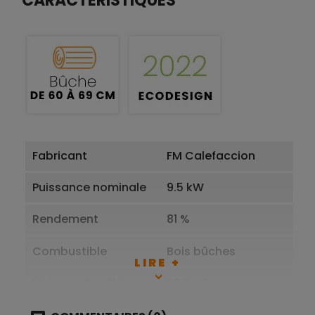
CARACTÉRISTIQUES
Fabricant
FM Calefaccion
Puissance nominale
9.5 kW
Rendement
81 %
Combustible
Bois bûches
LIRE +
Volume chauffé
260 m3
Habillage
Acier