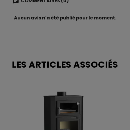
COMMENTAIRES (0)
Habillage du foyer
En vermiculite
Aucun avis n'a été publié pour le moment.
Sortie d'air chaud
Convection
naturelle
Post-combustion
Oui
Système vitre propre
Oui
LES ARTICLES ASSOCIÉS
Echappement des
Par le dessus
fumées
Diamètre de
150 mm
l'évacuation
Réglage de l'allure
Registre manuel
du feu