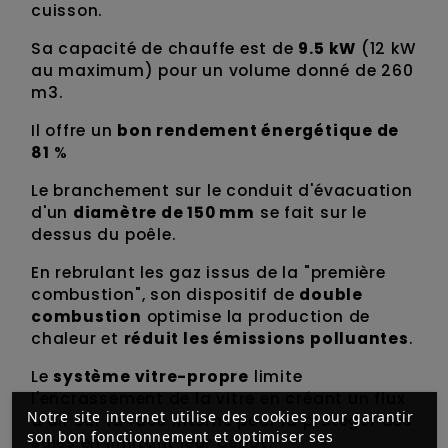
cuisson.
Sa capacité de chauffe est de
9.5 kW
(12 kW
au maximum) pour un volume donné de 260
m3.
Il offre un
bon rendement énergétique de
81
%
Le branchement sur le conduit d'évacuation
d'un
diamètre de 150 mm
se fait sur le
dessus du poêle.
En rebrulant les gaz issus de la "première
combustion", son dispositif de
double
combustion
optimise la production de
chaleur et
réduit les émissions polluantes
.
Le
système vitre-propre
limite
l'encrassement de la vitre en créant un flux
Notre site internet utilise des cookies pour garantir
d'air sur la face interne pour la protéger des
son bon fonctionnement et optimiser ses
suies en limitant leur dépôt.