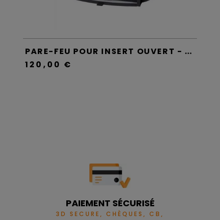
PARE-BÛCHES POUR INSERT OUVERT - FINOPTIM
PARE-FEU POUR INSERT OUVERT - FINOPTIM
120,00 €
14
PAIEMENT SÉCURISÉ
3D SECURE, CHÈQUES, CB,