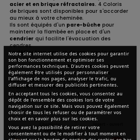
acier et en brique réfractaires
. 4 Coloris
de briques sont disponibles pour s'accorder
au mieux à votre cheminée.
Ils sont équipés d'un
pare-bûche
pour
maintenir la flambée en place et d'un
cendrier
qui facilite l'évacuation des
cendres.
Le
déflecteur
permet de renvoyer la chaleur
Notre site internet utilise des cookies pour garantir
vers l'intérieur de la pièce.
son bon fonctionnement et optimiser ses
L'arrivée d'air, les échangeurs de chaleur
performances techniques. D'autres cookies peuvent
également être utilisés pour personnaliser
et le dispositif de post-combustion
l'affichage de nos pages, analyser le trafic, ou
optimisent la production d'énergie et
diffuser et mesurer des publicités pertinentes.
réduisent les rejets polluants. Cela fait
toute la différence avec une cheminée
En acceptant tous les cookies, vous consentez au
dépôt de l’ensemble des cookies lors de votre
traditionnelle.
navigation sur ce site. Mais vous pouvez également
choisir de tous les refuser ou de paramétrer vos
choix et en savoir plus sur les cookies.
Vous avez la possibilité de retirer votre
consentement ou de le modifier à tout moment en
cliquant sur le bouton de gestion des cookies en bas