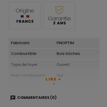
Fabricant
FINOPTIM
Combustible
Bois bûches
Type de foyer
Ouvert
Post-combustion
Oui
LIRE +
Echappement des
Conduit de
fumées
cheminée
traditionnel
COMMENTAIRES (0)