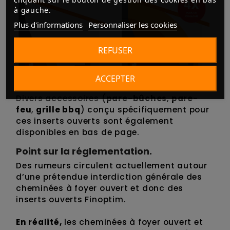
à gauche.
Plus d'informations
Personnaliser les cookies
REFUSER
ACCEPTER
Divers accessoires (
pare-bûches
,
pare-
feu
,
grille bbq
) conçu spécifiquement pour
ces inserts ouverts sont également
disponibles en bas de page.
Point sur la réglementation.
Des rumeurs circulent actuellement autour
d’une prétendue interdiction générale des
cheminées à foyer ouvert et donc des
inserts ouverts Finoptim.
En réalité,
les cheminées à foyer ouvert et