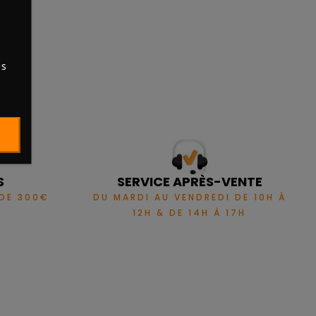
s
es
S
SERVICE APRÈS-VENTE
 DE 300€
DU MARDI AU VENDREDI DE 10H À
12H & DE 14H À 17H