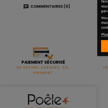
l’e
vou
COMMENTAIRES (0)
par
Vou
mod
coo
Plus
PAIEMENT SÉCURISÉ
3D SECURE, CHÈQUES, CB,
F
VIREMENT