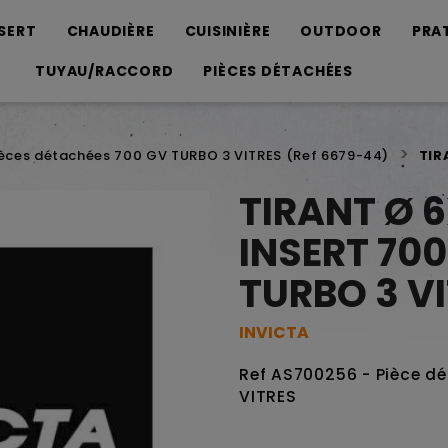
SERT
CHAUDIÈRE
CUISINIÈRE
OUTDOOR
PRA
TUYAU/RACCORD
PIÈCES DÉTACHÉES
èces détachées 700 GV TURBO 3 VITRES (Ref 6679-44)
TIR
TIRANT Ø 
INSERT 70
TURBO 3 V
INVICTA
Ref AS700256 - Pièce d
VITRES