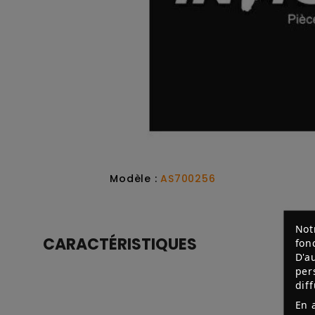
Modèle :
AS700256
Not
CARACTÉRISTIQUES
fon
D'a
per
dif
En 