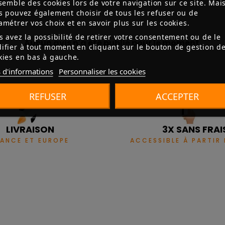
nsemble des cookies lors de votre navigation sur ce site. Mai
s pouvez également choisir de tous les refuser ou de
amétrer vos choix et en savoir plus sur les cookies.
s avez la possibilité de retirer votre consentement ou de le
Aucun avis n'a été publié pour le moment.
ifier à tout moment en cliquant sur le bouton de gestion d
kies en bas à gauche.
 d'informations
Personnaliser les cookies
REFUSER
ACCEPTER
LIVRAISON
3X SANS FRAI
RANCE ET EUROPE
ACCESSIBLE À PARTIR