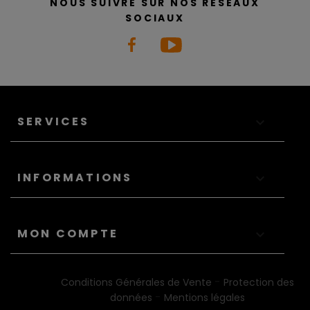
NOUS SUIVRE SUR NOS RÉSEAUX
SOCIAUX
SERVICES

INFORMATIONS

MON COMPTE

-
Conditions Générales de Vente
Protection des
-
données
Mentions légales