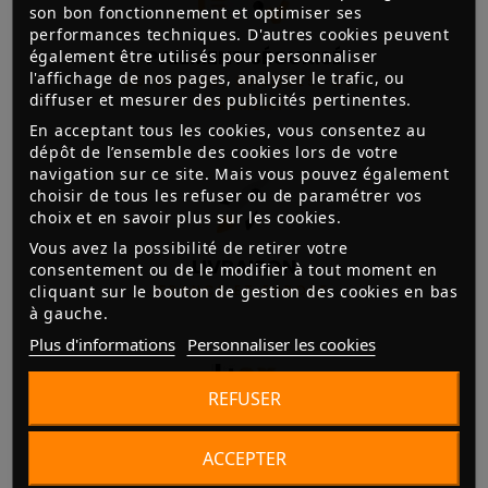
son bon fonctionnement et optimiser ses
performances techniques. D'autres cookies peuvent
PAIEMENT SÉCURISÉ
également être utilisés pour personnaliser
l'affichage de nos pages, analyser le trafic, ou
3D SECURE, CHÈQUES, CB,
diffuser et mesurer des publicités pertinentes.
VIREMENT
En acceptant tous les cookies, vous consentez au
dépôt de l’ensemble des cookies lors de votre
navigation sur ce site. Mais vous pouvez également
choisir de tous les refuser ou de paramétrer vos
choix et en savoir plus sur les cookies.
Vous avez la possibilité de retirer votre
LIVRAISON
consentement ou de le modifier à tout moment en
cliquant sur le bouton de gestion des cookies en bas
FRANCE ET EUROPE
à gauche.
Plus d'informations
Personnaliser les cookies
REFUSER
3X SANS FRAIS
ACCEPTER
ACCESSIBLE À PARTIR DE 300€