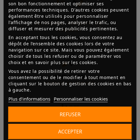
son bon fonctionnement et optimiser ses
performances techniques. D'autres cookies peuvent
PAIEMENT SÉCURISÉ
également être utilisés pour personnaliser
l'affichage de nos pages, analyser le trafic, ou
3D SECURE, CHÈQUES, CB,
diffuser et mesurer des publicités pertinentes.
VIREMENT
En acceptant tous les cookies, vous consentez au
dépôt de l’ensemble des cookies lors de votre
navigation sur ce site. Mais vous pouvez également
choisir de tous les refuser ou de paramétrer vos
choix et en savoir plus sur les cookies.
Vous avez la possibilité de retirer votre
LIVRAISON
consentement ou de le modifier à tout moment en
cliquant sur le bouton de gestion des cookies en bas
FRANCE ET EUROPE
à gauche.
Plus d'informations
Personnaliser les cookies
REFUSER
3X SANS FRAIS
ACCEPTER
ACCESSIBLE À PARTIR DE 300€