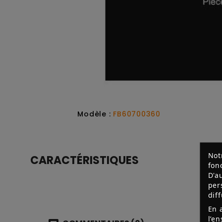
Modèle :
FB60700360
Not
CARACTÉRISTIQUES
fon
D'a
per
dif
En 
l’e