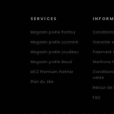
SERVICES
INFOR
Magasin poêle Pontivy
Conditions
Magasin poêle Locminé
Garantie e
Magasin poêle Loudéac
Paiement 
Magasin poêle Baud
Mentions 
MCZ Premium Partner
Condition
vente
Plan du site
Retour de
FAQ