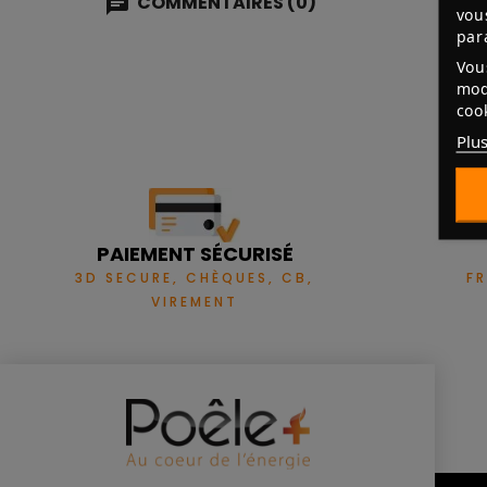
COMMENTAIRES (0)
vou
par
Vou
mod
coo
Plus
PAIEMENT SÉCURISÉ
3D SECURE, CHÈQUES, CB,
F
VIREMENT