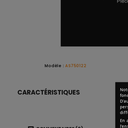
Modèle :
AS750122
Not
CARACTÉRISTIQUES
fon
D'a
per
dif
En 
l’e