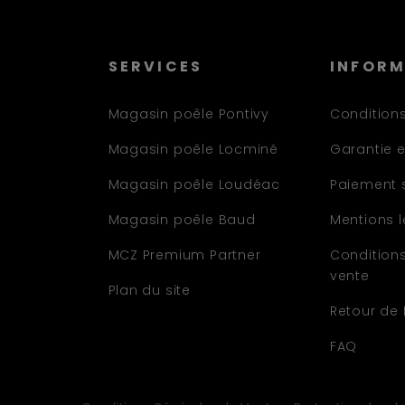
SERVICES
INFOR
Magasin poêle Pontivy
Conditions
Magasin poêle Locminé
Garantie e
Magasin poêle Loudéac
Paiement 
Magasin poêle Baud
Mentions 
MCZ Premium Partner
Condition
vente
Plan du site
Retour de
FAQ