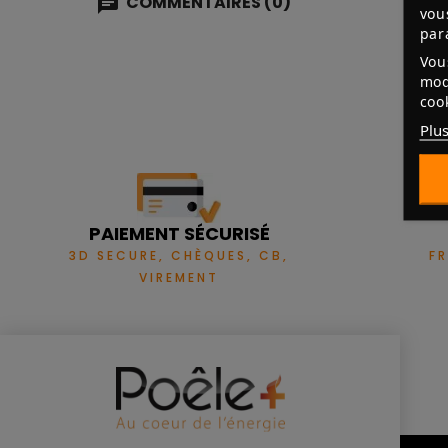
COMMENTAIRES (0)
vou
par
Vou
mod
coo
Plus
PAIEMENT SÉCURISÉ
3D SECURE, CHÈQUES, CB,
F
VIREMENT