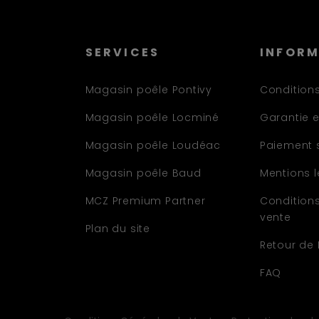
SERVICES
INFOR
Magasin poêle Pontivy
Conditions
Magasin poêle Locminé
Garantie e
Magasin poêle Loudéac
Paiement 
Magasin poêle Baud
Mentions 
MCZ Premium Partner
Condition
vente
Plan du site
Retour de
FAQ