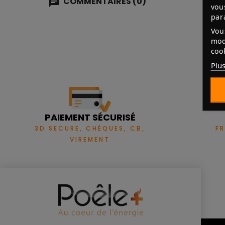
COMMENTAIRES (0)
vou
par
Vou
mod
coo
Plus
PAIEMENT SÉCURISÉ
3D SECURE, CHÈQUES, CB,
F
VIREMENT