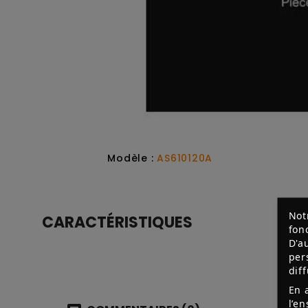
Modèle :
AS610120A
Not
CARACTÉRISTIQUES
fon
D'a
per
dif
En 
l’e