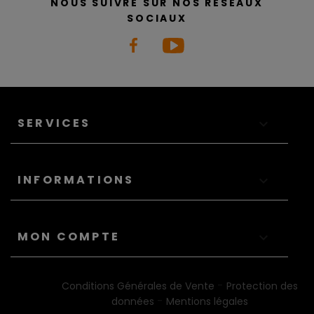
NOUS SUIVRE SUR NOS RÉSEAUX
SOCIAUX
SERVICES

INFORMATIONS

MON COMPTE

-
Conditions Générales de Vente
Protection des
-
données
Mentions légales