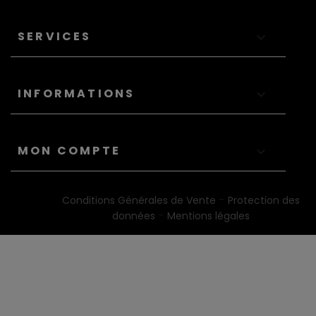
SERVICES

INFORMATIONS

MON COMPTE

-
Conditions Générales de Vente
Protection des
-
données
Mentions légales