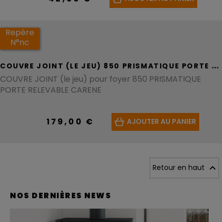
Repère
N°nc
C
OUVRE JOINT (LE JEU) 850 PRISMATIQUE PORTE RELEVABLE CARENE - REF AT850151A
COUVRE JOINT (le jeu) pour foyer 850 PRISMATIQUE
PORTE RELEVABLE CARENE
179,00 €
AJOUTER AU PANIER

Retour en haut
NOS DERNIÈRES NEWS