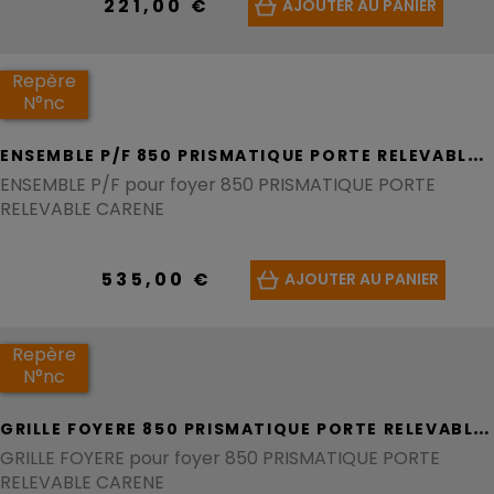
221,00 €
AJOUTER AU PANIER
Repère
N°nc
E
NSEMBLE P/F 850 PRISMATIQUE PORTE RELEVABLE CARENE - REF G126318U
ENSEMBLE P/F pour foyer 850 PRISMATIQUE PORTE
RELEVABLE CARENE
535,00 €
AJOUTER AU PANIER
Repère
N°nc
G
RILLE FOYERE 850 PRISMATIQUE PORTE RELEVABLE CARENE - REF F685109B
GRILLE FOYERE pour foyer 850 PRISMATIQUE PORTE
RELEVABLE CARENE