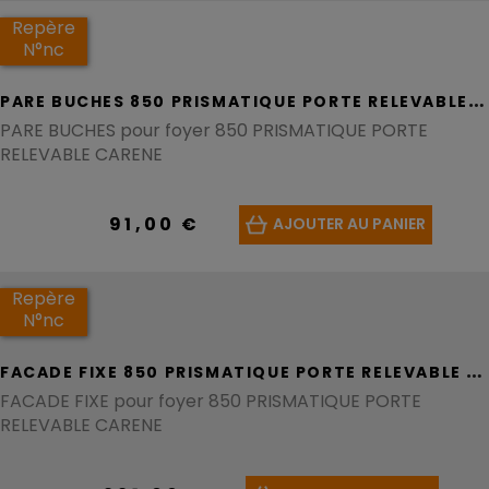
Repère
N°nc
P
ARE BUCHES 850 PRISMATIQUE PORTE RELEVABLE CARENE - REF F685114B
PARE BUCHES pour foyer 850 PRISMATIQUE PORTE
RELEVABLE CARENE
91,00 €
AJOUTER AU PANIER
Repère
N°nc
F
ACADE FIXE 850 PRISMATIQUE PORTE RELEVABLE CARENE - REF F685105B
FACADE FIXE pour foyer 850 PRISMATIQUE PORTE
RELEVABLE CARENE