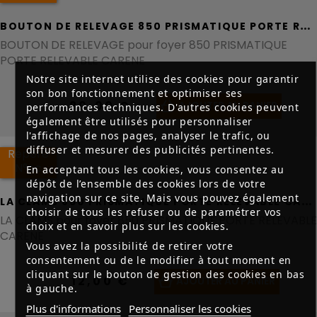
B
OUTON DE RELEVAGE 850 PRISMATIQUE PORTE RELEVABLE CARENE - REF AS850111A
BOUTON DE RELEVAGE pour foyer 850 PRISMATIQUE
PORTE RELEVABLE CARENE
Notre site internet utilise des cookies pour garantir
son bon fonctionnement et optimiser ses
20,00 €
AJOUTER AU PANIER
performances techniques. D'autres cookies peuvent
également être utilisés pour personnaliser
l'affichage de nos pages, analyser le trafic, ou
diffuser et mesurer des publicités pertinentes.
Repère
N°nc
En acceptant tous les cookies, vous consentez au
dépôt de l’ensemble des cookies lors de votre
navigation sur ce site. Mais vous pouvez également
L
A CLAMS 850 PRISMATIQUE PORTE RELEVABLE CARENE - REF AS900239
choisir de tous les refuser ou de paramétrer vos
LA CLAMS pour foyer 850 PRISMATIQUE PORTE RELEVABLE
choix et en savoir plus sur les cookies.
CARENE
Vous avez la possibilité de retirer votre
consentement ou de le modifier à tout moment en
cliquant sur le bouton de gestion des cookies en bas
12,00 €
AJOUTER AU PANIER
à gauche.
Plus d'informations
Personnaliser les cookies