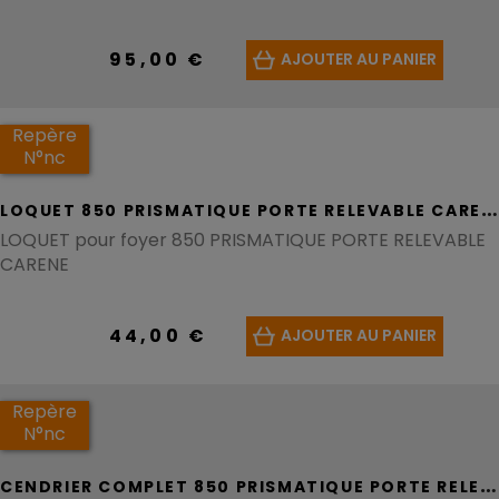
95,00 €
AJOUTER AU PANIER
Repère
N°nc
L
OQUET 850 PRISMATIQUE PORTE RELEVABLE CARENE - REF F685111B
LOQUET pour foyer 850 PRISMATIQUE PORTE RELEVABLE
CARENE
44,00 €
AJOUTER AU PANIER
Repère
N°nc
C
ENDRIER COMPLET 850 PRISMATIQUE PORTE RELEVABLE CARENE - REF F670575U