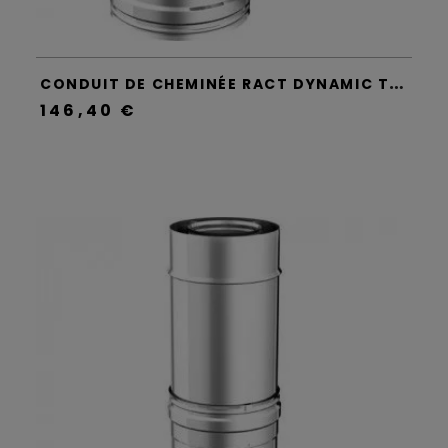
C
ONDUIT DE CHEMINÉE RACT DYNAMIC TWO - APROS
146,40 €