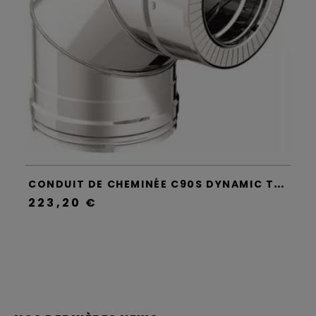
C
ONDUIT DE CHEMINÉE C90S DYNAMIC TWO - APROS
223,20 €