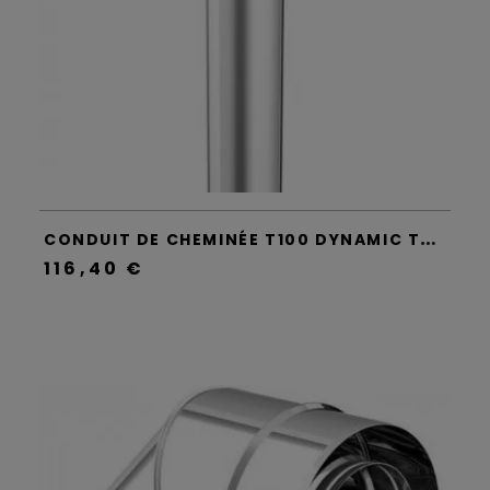
C
ONDUIT DE CHEMINÉE T100 DYNAMIC TWO - APROS
116,40 €