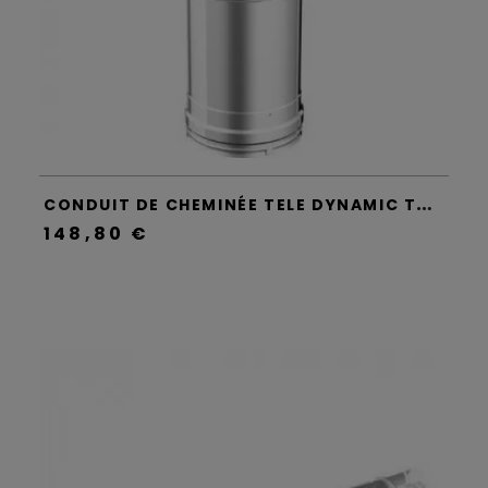
C
ONDUIT DE CHEMINÉE TELE DYNAMIC TWO - APROS
148,80 €