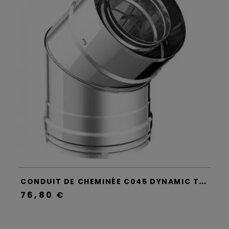
C
ONDUIT DE CHEMINÉE C045 DYNAMIC TWO - APROS
76,80 €