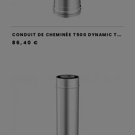
C
ONDUIT DE CHEMINÉE T500 DYNAMIC TWO - APROS
86,40 €