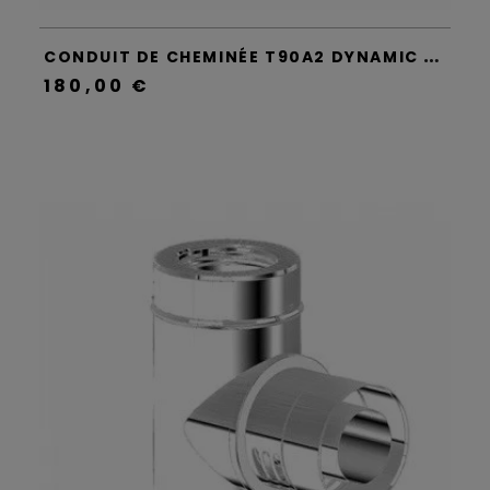
C
ONDUIT DE CHEMINÉE T90A2 DYNAMIC TWO - APROS
180,00 €