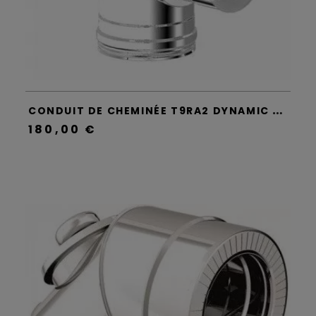
C
ONDUIT DE CHEMINÉE T9RA2 DYNAMIC TWO - APROS
180,00 €