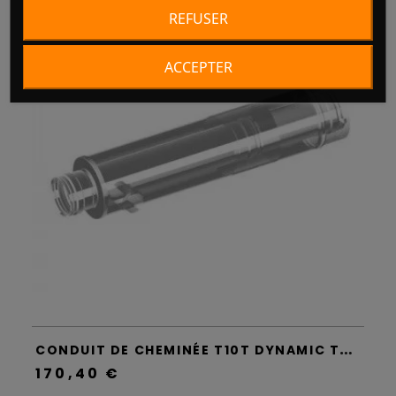
REFUSER
ACCEPTER
C
ONDUIT DE CHEMINÉE T10T DYNAMIC TWO - APROS
170,40 €