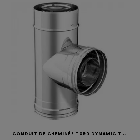
C
ONDUIT DE CHEMINÉE T090 DYNAMIC TWO - APROS