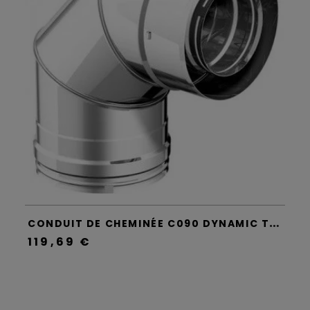
C
ONDUIT DE CHEMINÉE C090 DYNAMIC TWO - APROS
119,69 €