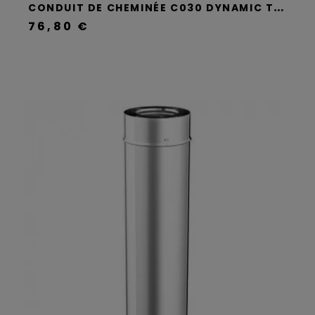
C
ONDUIT DE CHEMINÉE C030 DYNAMIC TWO - APROS
76,80 €