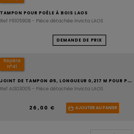
TAMPON POUR POÊLE À BOIS LAOS
Ref F610590B - Pièce détachée Invicta LAOS
DEMANDE DE PRIX
Repère
N°41
J
OINT DE TAMPON Ø5, LONGUEUR 0,217 M POUR POÊLE À BOIS LAOS
Ref AI303005 - Pièce détachée Invicta LAOS
26,00 €
AJOUTER AU PANIER