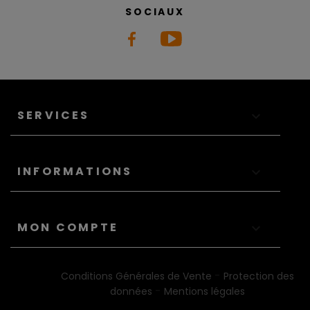
SOCIAUX
SERVICES

INFORMATIONS

MON COMPTE

-
Conditions Générales de Vente
Protection des
-
données
Mentions légales