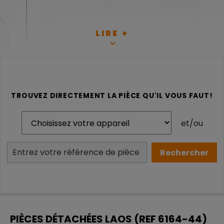
LIRE +
TROUVEZ DIRECTEMENT LA PIÈCE QU'IL VOUS FAUT!
et/ou
RETROUVEZ SUR CETTE
PAGE L'ENSEMBLE DES
PIÈCES DÉTACHÉES
D'ORIGINES POUR VOTRE
PIÈCES DÉTACHÉES LAOS (REF 6164-44)
POÊLE À BOIS LAOS