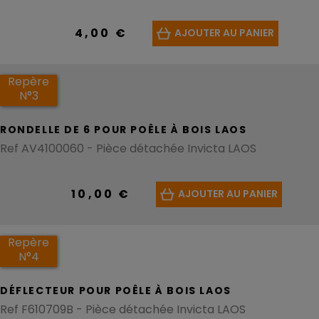
4,00 €
AJOUTER AU PANIER
DEMANDE DE PRIX
Si vous avez besoin d'une pièce
dont le prix n'est pas précisé,
Repère
n'hésitez pas à faire une demande
N°3
de prix en cliquant sur le bouton
correspondant. Nous vous
RONDELLE DE 6 POUR POÊLE À BOIS LAOS
communiquerons rapidement par
Ref AV4100060 - Pièce détachée Invicta LAOS
e-mail le prix de cette pièce.
Parallèlement, nous aurons mis à
jour notre site et vous pourrez donc
10,00 €
AJOUTER AU PANIER
passer votre commande.
Repère
N°4
DÉFLECTEUR POUR POÊLE À BOIS LAOS
Ref F610709B - Pièce détachée Invicta LAOS