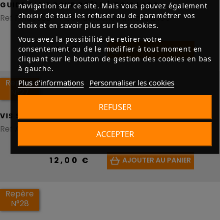
GUIDE D’AIR POUR POÊLE À BOIS LAOS
navigation sur ce site. Mais vous pouvez également
choisir de tous les refuser ou de paramétrer vos
Ref F610558B - Pièce détachée Invicta LAOS
choix et en savoir plus sur les cookies.
Vous avez la possibilité de retirer votre
41,00 €
consentement ou de le modifier à tout moment en
AJOUTER AU PANIER
cliquant sur le bouton de gestion des cookies en bas
à gauche.
Repère
Plus d'informations
Personnaliser les cookies
N°27
REFUSER
VIS SANS TÊTE DE 6X8 POUR POÊLE À BOIS LAOS
Ref AV8706080 - Pièce détachée Invicta LAOS
ACCEPTER
12,00 €
AJOUTER AU PANIER
Repère
N°28