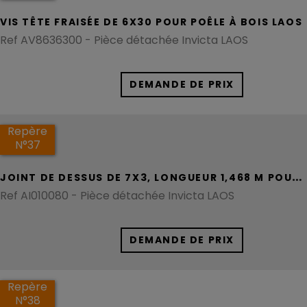
VIS TÊTE FRAISÉE DE 6X30 POUR POÊLE À BOIS LAOS
Ref AV8636300 - Pièce détachée Invicta LAOS
DEMANDE DE PRIX
Repère
N°37
J
OINT DE DESSUS DE 7X3, LONGUEUR 1,468 M POUR POÊLE À BOIS LAOS
Ref AI010080 - Pièce détachée Invicta LAOS
DEMANDE DE PRIX
Repère
N°38