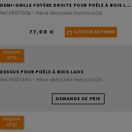
D
EMI-GRILLE FOYÈRE DROITE POUR POÊLE À BOIS LAOS
Ref F610750B - Pièce détachée Invicta LAOS
77,00 €
AJOUTER AU PANIER
Repère
N°31
DESSUS POUR POÊLE À BOIS LAOS
Ref F610749U - Pièce détachée Invicta LAOS
DEMANDE DE PRIX
Repère
N°32