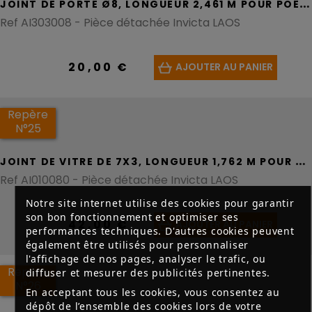
J
OINT DE PORTE Ø8, LONGUEUR 2,461 M POUR POÊLE À BOIS LAOS
Ref AI303008 - Pièce détachée Invicta LAOS
20,00 €
AJOUTER AU PANIER
Repère
N°25
J
OINT DE VITRE DE 7X3, LONGUEUR 1,762 M POUR POÊLE À BOIS LAOS
Ref AI010080 - Pièce détachée Invicta LAOS
Notre site internet utilise des cookies pour garantir
son bon fonctionnement et optimiser ses
42,00 €
AJOUTER AU PANIER
performances techniques. D'autres cookies peuvent
également être utilisés pour personnaliser
l'affichage de nos pages, analyser le trafic, ou
Repère
diffuser et mesurer des publicités pertinentes.
N°26
En acceptant tous les cookies, vous consentez au
dépôt de l’ensemble des cookies lors de votre