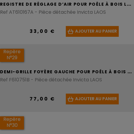
R
EGISTRE DE RÉGLAGE D’AIR POUR POÊLE À BOIS LAOS
Ref AT610167A - Pièce détachée Invicta LAOS
33,00 €
AJOUTER AU PANIER
Repère
N°29
D
EMI-GRILLE FOYÈRE GAUCHE POUR POÊLE À BOIS LAOS
Ref F610751B - Pièce détachée Invicta LAOS
77,00 €
AJOUTER AU PANIER
Repère
N°30