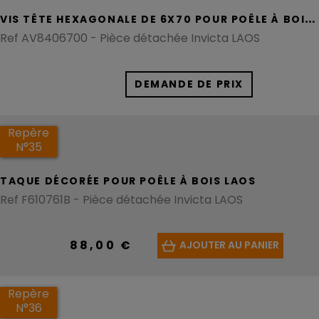
V
IS TÊTE HEXAGONALE DE 6X70 POUR POÊLE À BOIS LAOS
Ref AV8406700 - Pièce détachée Invicta LAOS
DEMANDE DE PRIX
Repère
N°35
TAQUE DÉCORÉE POUR POÊLE À BOIS LAOS
Ref F610761B - Pièce détachée Invicta LAOS
88,00 €
AJOUTER AU PANIER
Repère
N°36