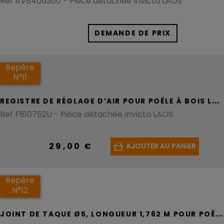
Ref AV8406300 - Pièce détachée Invicta LAOS
DEMANDE DE PRIX
Repère
N°11
R
EGISTRE DE RÉGLAGE D’AIR POUR POÊLE À BOIS LAOS
Ref F610752U - Pièce détachée Invicta LAOS
29,00 €
AJOUTER AU PANIER
Repère
N°12
J
OINT DE TAQUE Ø5, LONGUEUR 1,762 M POUR POÊLE À BOIS LAOS