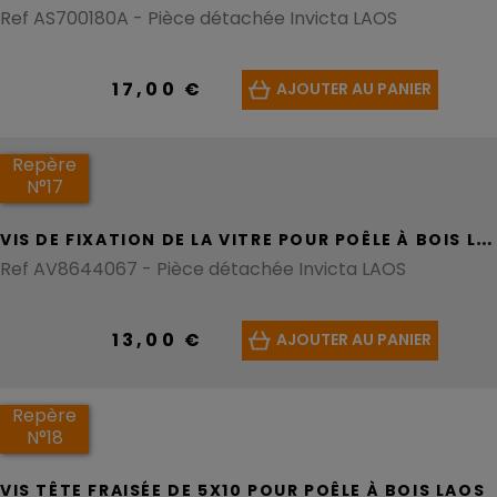
Ref AS700180A - Pièce détachée Invicta LAOS
17,00 €
AJOUTER AU PANIER
Repère
N°17
V
IS DE FIXATION DE LA VITRE POUR POÊLE À BOIS LAOS
Ref AV8644067 - Pièce détachée Invicta LAOS
13,00 €
AJOUTER AU PANIER
Repère
N°18
VIS TÊTE FRAISÉE DE 5X10 POUR POÊLE À BOIS LAOS