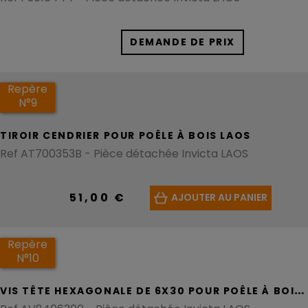
DEMANDE DE PRIX
Repère
N°9
TIROIR CENDRIER POUR POÊLE À BOIS LAOS
Ref AT700353B - Pièce détachée Invicta LAOS
51,00 €
AJOUTER AU PANIER
Repère
N°10
V
IS TÊTE HEXAGONALE DE 6X30 POUR POÊLE À BOIS LAOS