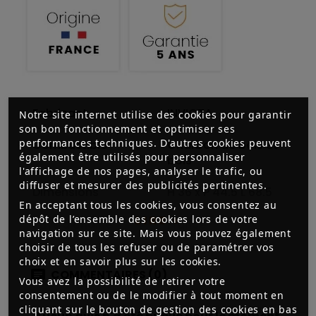
Fabricant
INVICTA
Notre site internet utilise des cookies pour garantir
son bon fonctionnement et optimiser ses
performances techniques. D'autres cookies peuvent
Combustible
Charbon de bois et
également être utilisés pour personnaliser
bois
l'affichage de nos pages, analyser le trafic, ou
diffuser et mesurer des publicités pertinentes.
Dimensions
H 36 x P 44.5 L 68.5
En acceptant tous les cookies, vous consentez au
dépôt de l’ensemble des cookies lors de votre
LIRE +
Pays d'origine
France
navigation sur ce site. Mais vous pouvez également
choisir de tous les refuser ou de paramétrer vos
Garantie
5 ans
choix et en savoir plus sur les cookies.
COMMENTAIRES (0)
Vous avez la possibilité de retirer votre
Cuve
Fonte
consentement ou de le modifier à tout moment en
cliquant sur le bouton de gestion des cookies en bas