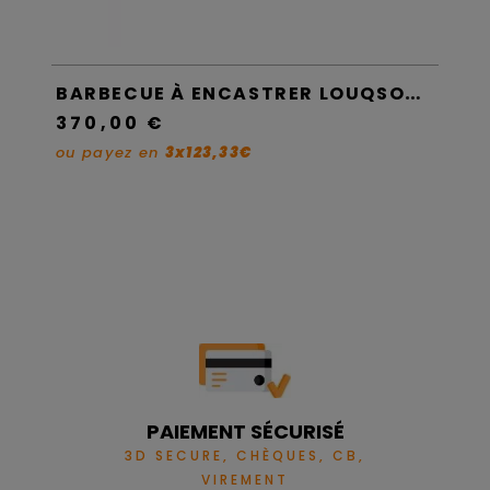
BARBECUE ENCASTRABLE ASSOUAN - INVICTA
BARBECUE À ENCASTRER LOUQSOR - INVICTA
370,00 €
32
ou payez en
3x123,33€
ou 
PAIEMENT SÉCURISÉ
3D SECURE, CHÈQUES, CB,
VIREMENT