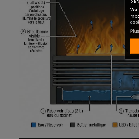
par
Vou
mod
coo
Plus