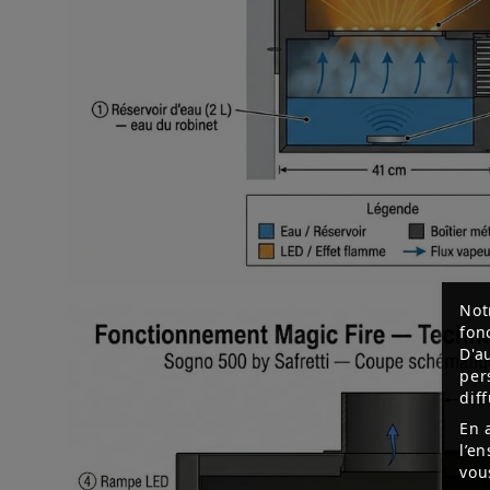
Not
fon
D'a
per
dif
En 
l’e
vou