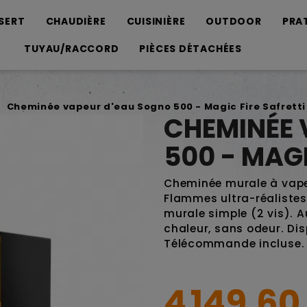
SERT
CHAUDIÈRE
CUISINIÈRE
OUTDOOR
PRA
TUYAU/RACCORD
PIÈCES DÉTACHÉES
Cheminée vapeur d'eau Sogno 500 - Magic Fire Safretti
CHEMINÉE 
500 - MAGI
Cheminée murale à vapeu
Flammes ultra-réalistes 
murale simple (2 vis). 
chaleur, sans odeur. Di
Télécommande incluse. 
4 149,60