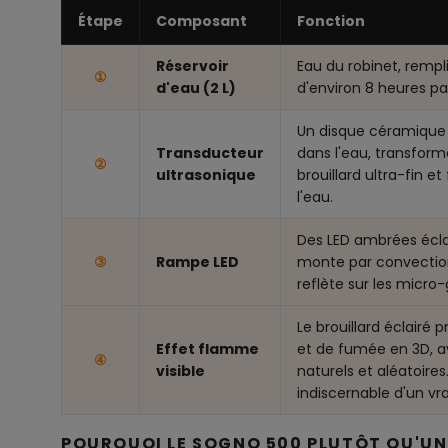
Étape
Composant
Fonction
Réservoir
Eau du robinet, remp
①
d'eau (2 L)
d'environ 8 heures pa
Un disque céramique 
Transducteur
dans l'eau, transform
②
ultrasonique
brouillard ultra-fin e
l'eau.
Des LED ambrées éclair
③
Rampe LED
monte par convection
reflète sur les micro-
Le brouillard éclairé
Effet flamme
et de fumée en 3D,
④
visible
naturels et aléatoires
indiscernable d'un vra
POURQUOI LE SOGNO 500 PLUTÔT QU'UN