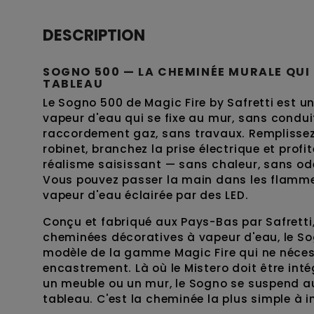
DESCRIPTION
SOGNO 500 — LA CHEMINÉE MURALE QUI
TABLEAU
Le Sogno 500 de Magic Fire by Safretti est 
vapeur d'eau qui se fixe au mur, sans condu
raccordement gaz, sans travaux. Remplissez 
robinet, branchez la prise électrique et prof
réalisme saisissant — sans chaleur, sans o
Vous pouvez passer la main dans les flammes
vapeur d'eau éclairée par des LED.
Conçu et fabriqué aux Pays-Bas par Safretti
cheminées décoratives à vapeur d'eau, le So
modèle de la gamme Magic Fire qui ne néce
encastrement. Là où le Mistero doit être int
un meuble ou un mur, le Sogno se suspend
tableau. C'est la cheminée la plus simple à i