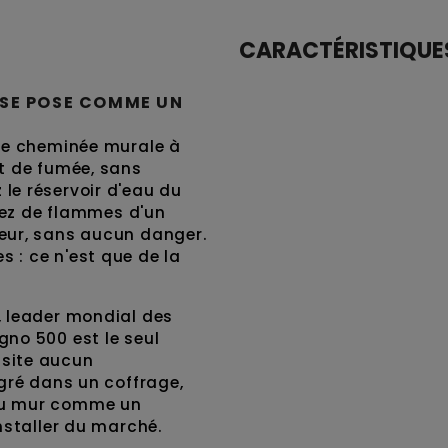
CARACTÉRISTIQUE
 SE POSE COMME UN
une cheminée murale à
it de fumée, sans
le réservoir d'eau du
itez de flammes d'un
deur, sans aucun danger.
 : ce n'est que de la
, leader mondial des
gno 500 est le seul
ssite aucun
égré dans un coffrage,
 au mur comme un
nstaller du marché.