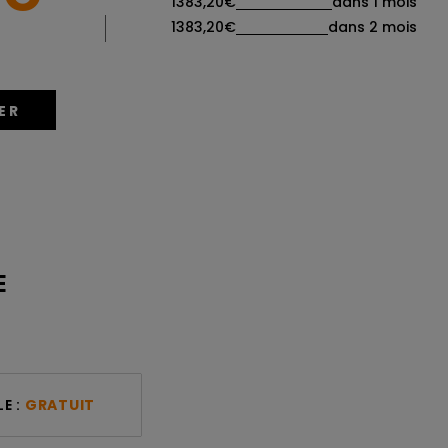
1383,20€
dans 1 mois
|
1383,20€
dans 2 mois
ER
E
E :
GRATUIT