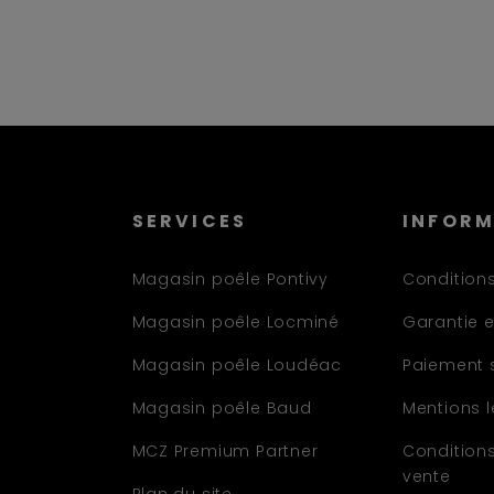
SERVICES
INFOR
Magasin poêle Pontivy
Conditions
Magasin poêle Locminé
Garantie e
Magasin poêle Loudéac
Paiement 
Magasin poêle Baud
Mentions 
MCZ Premium Partner
Condition
vente
Plan du site