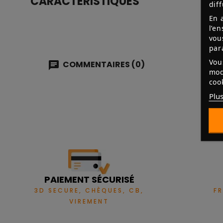
CARACTÉRISTIQUES
dif
En 
l’e
vou
par
Vou
COMMENTAIRES (0)
mod
coo
Plus
PAIEMENT SÉCURISÉ
3D SECURE, CHÈQUES, CB,
F
VIREMENT