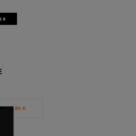
ER
E
LE :
9,90 €