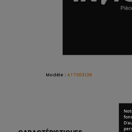
Modèle :
AT700312B
Not
fon
D'a
per