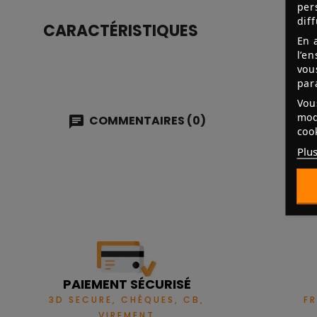
per
dif
CARACTÉRISTIQUES
En 
l’e
vou
par
Vou
mod
COMMENTAIRES (0)
coo
Plus
PAIEMENT SÉCURISÉ
3D SECURE, CHÈQUES, CB,
F
VIREMENT