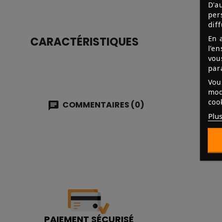
D'a
per
dif
En 
CARACTÉRISTIQUES
l’e
vou
par
Vou
mod
coo
COMMENTAIRES (0)
Plus
PAIEMENT SÉCURISÉ