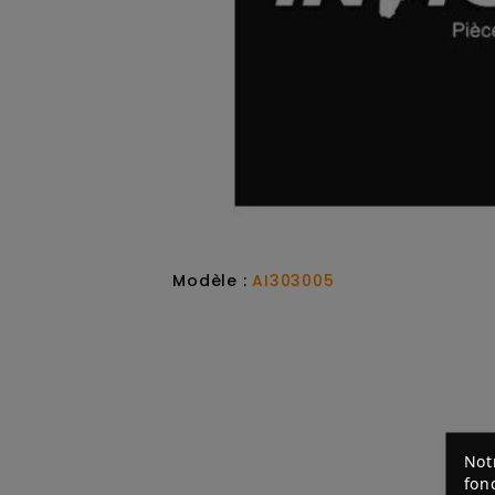
Modèle :
AI303005
Not
fon