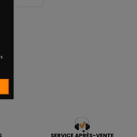
s
es
S
SERVICE APRÈS-VENTE