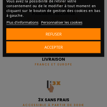
Vous avez la possibilité de retirer votre
consentement ou de le modifier à tout moment en
cliquant sur le bouton de gestion des cookies en bas
PAIEMENT SÉCURISÉ
à gauche.
3D SECURE, CHÈQUES, CB,
Plus d'informations
Personnaliser les cookies
VIREMENT
REFUSER
ACCEPTER
LIVRAISON
FRANCE ET EUROPE
3X SANS FRAIS
ACCESSIBLE À PARTIR DE 300€