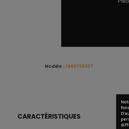
Modèle :
FB60700337
Not
fon
D'a
CARACTÉRISTIQUES
per
dif