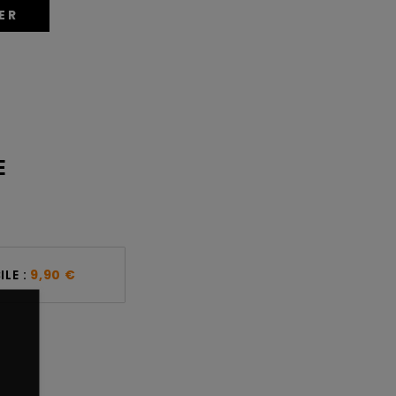
ER
E
LE :
9,90 €