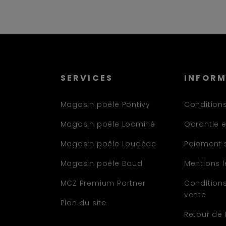
SERVICES
INFOR
Magasin poêle Pontivy
Conditions
Magasin poêle Locminé
Garantie e
Magasin poêle Loudéac
Paiement 
Magasin poêle Baud
Mentions 
MCZ Premium Partner
Condition
vente
Plan du site
Retour de