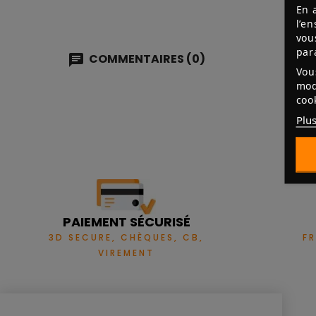
En 
l’e
vou
par
COMMENTAIRES (0)
Vou
mod
coo
Plus
PAIEMENT SÉCURISÉ
3D SECURE, CHÈQUES, CB,
F
VIREMENT