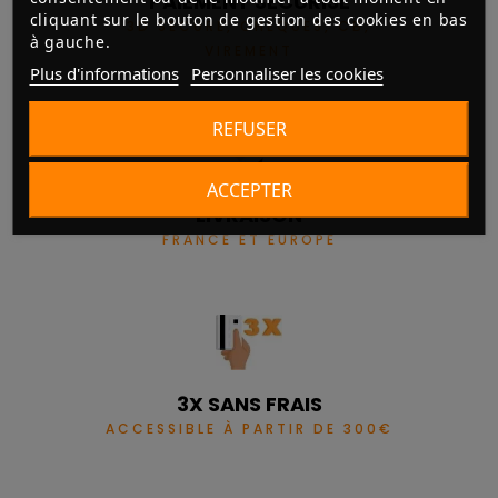
PAIEMENT SÉCURISÉ
cliquant sur le bouton de gestion des cookies en bas
3D SECURE, CHÈQUES, CB,
à gauche.
VIREMENT
Plus d'informations
Personnaliser les cookies
REFUSER
ACCEPTER
LIVRAISON
FRANCE ET EUROPE
3X SANS FRAIS
ACCESSIBLE À PARTIR DE 300€