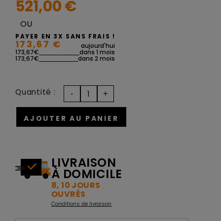
521,00 €
OU
PAYER EN 3X SANS FRAIS !
173,67 €
aujourd'hui
173,67€
dans 1 mois
173,67€
dans 2 mois
Quantité :
AJOUTER AU PANIER
LIVRAISON
À DOMICILE
8, 10 JOURS
OUVRÉS
Conditions de livraison