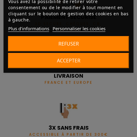
Vous avez la possibilité de retirer votre
consentement ou de le modifier à tout moment en
cliquant sur le bouton de gestion des cookies en bas
PAIEMENT SÉCURISÉ
à gauche.
3D SECURE, CHÈQUES, CB,
Plus d'informations
Personnaliser les cookies
VIREMENT
REFUSER
ACCEPTER
LIVRAISON
FRANCE ET EUROPE
3X SANS FRAIS
ACCESSIBLE À PARTIR DE 300€