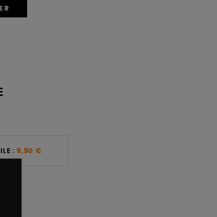
ER
E
LE :
9,90 €