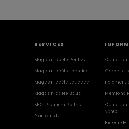
SERVICES
INFOR
Magasin poêle Pontivy
Conditions
Magasin poêle Locminé
Garantie e
Magasin poêle Loudéac
Paiement 
Magasin poêle Baud
Mentions 
MCZ Premium Partner
Condition
vente
Plan du site
Retour de