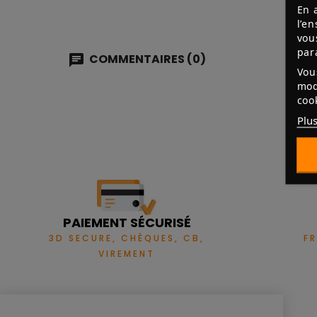
En 
l’e
vou
par
COMMENTAIRES (0)
Vou
mod
coo
Plus
PAIEMENT SÉCURISÉ
3D SECURE, CHÈQUES, CB,
F
VIREMENT