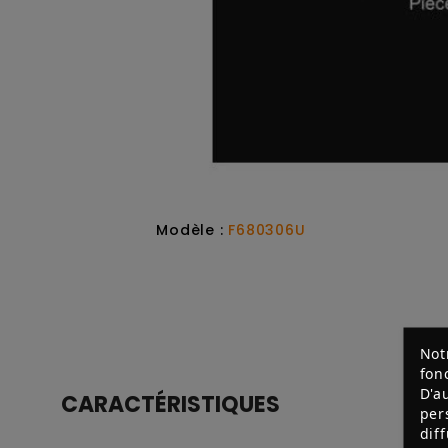
Modèle :
F680306U
Not
fon
D'a
CARACTÉRISTIQUES
per
dif