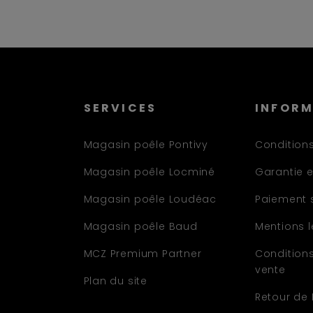
SERVICES
INFOR
Magasin poêle Pontivy
Conditions
Magasin poêle Locminé
Garantie e
Magasin poêle Loudéac
Paiement 
Magasin poêle Baud
Mentions 
MCZ Premium Partner
Condition
vente
Plan du site
Retour de