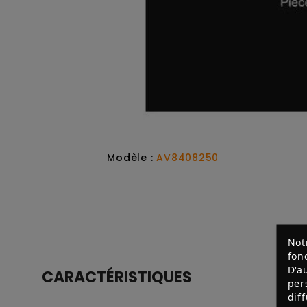
Modèle :
AV8408250
Not
fon
D'a
CARACTÉRISTIQUES
per
dif