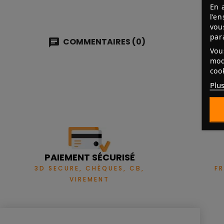
En 
l’e
vou
par
COMMENTAIRES (0)
Vou
mod
coo
Plus
PAIEMENT SÉCURISÉ
3D SECURE, CHÈQUES, CB,
F
VIREMENT