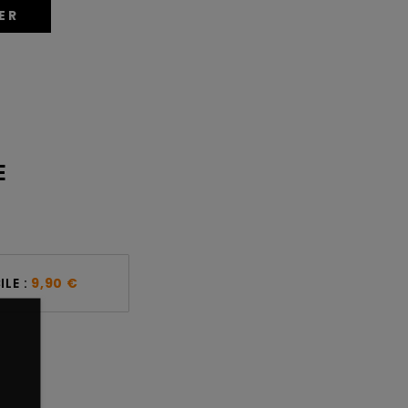
ER
E
LE :
9,90 €