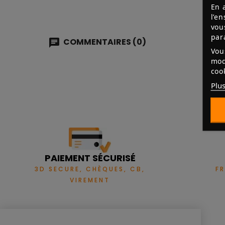
En 
l’e
vou
par
COMMENTAIRES (0)
Vou
mod
coo
Plus
PAIEMENT SÉCURISÉ
3D SECURE, CHÈQUES, CB,
F
VIREMENT