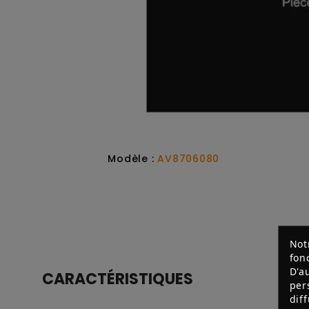
Modèle :
AV8706080
Not
fon
D'a
CARACTÉRISTIQUES
per
dif