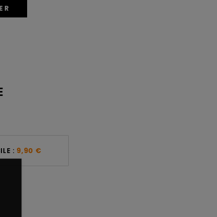
ER
E
LE :
9,90 €