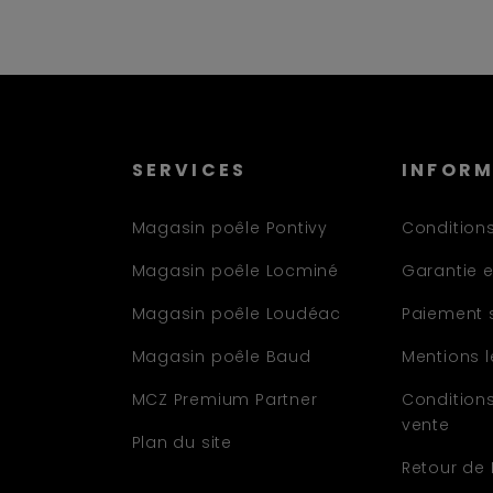
SERVICES
INFOR
Magasin poêle Pontivy
Conditions
Magasin poêle Locminé
Garantie e
Magasin poêle Loudéac
Paiement 
Magasin poêle Baud
Mentions 
MCZ Premium Partner
Condition
vente
Plan du site
Retour de