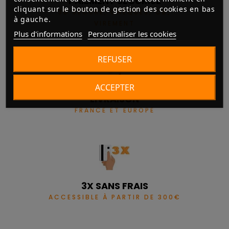
PAIEMENT SÉCURISÉ
cliquant sur le bouton de gestion des cookies en bas
3D SECURE, CHÈQUES, CB,
à gauche.
VIREMENT
Plus d'informations
Personnaliser les cookies
REFUSER
ACCEPTER
LIVRAISON
FRANCE ET EUROPE
3X SANS FRAIS
ACCESSIBLE À PARTIR DE 300€