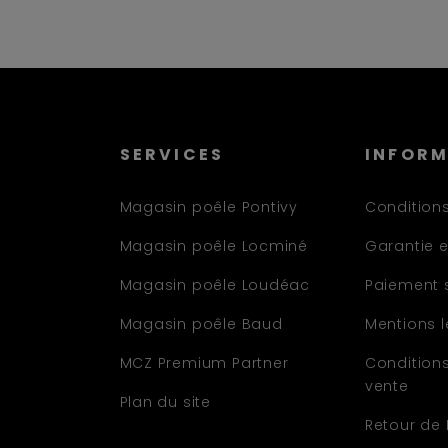
SERVICES
INFOR
Magasin poêle Pontivy
Conditions
Magasin poêle Locminé
Garantie e
Magasin poêle Loudéac
Paiement 
Magasin poêle Baud
Mentions 
MCZ Premium Partner
Condition
vente
Plan du site
Retour de