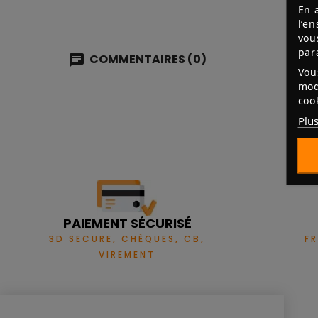
En 
l’e
vou
par
COMMENTAIRES (0)
Vou
mod
coo
Plus
PAIEMENT SÉCURISÉ
3D SECURE, CHÈQUES, CB,
F
VIREMENT