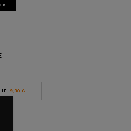
ER
E
LE :
9,90 €