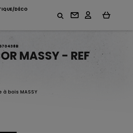
TIQUE/DÉCO
F670438B
OR MASSY - REF
e à bois MASSY