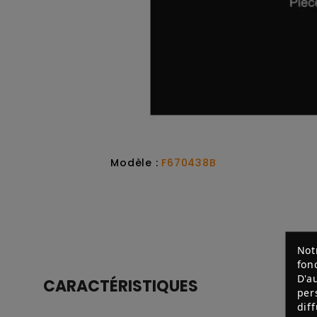
Modèle :
F670438B
Not
fon
D'a
CARACTÉRISTIQUES
per
dif