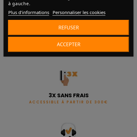
à gauche.
Plus d'informations
Personnaliser les cookies
REFUSER
LIVRAISON
ACCEPTER
FRANCE ET EUROPE
3X SANS FRAIS
ACCESSIBLE À PARTIR DE 300€