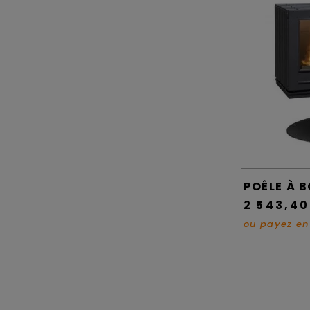
POÊLE À B
2 543,40
ou payez e