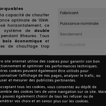
marquables
Fabricant
 la capacité de chauffer
ance optimale de 10kW.
Puissance nominale
sé horizontalement, ce
du système de
double
Rendement
 pendant 8heures. Tous
 bois économique
et
Combustible
ures de chauffage trop
Surface chauffée
re site internet utilise des cookies pour garantir son bon
m
Volume chauffé
ctionnement et optimiser ses performances techniques.
utres cookies peuvent également être utilisés pour
sonnaliser l'affichage de nos pages, analyser le trafic, ou
Style
fuser et mesurer des publicités pertinentes.
erte, Fifty est un poêle
acceptant tous les cookies, vous consentez au dépôt de
Habillage
e taux de CO de 0,08% le
nsemble des cookies lors de votre navigation sur ce site. Mai
i une concentration de
s pouvez également choisir de tous les refuser ou de
Finition
me de vitre propre qui
amétrer vos choix et en savoir plus sur les cookies.