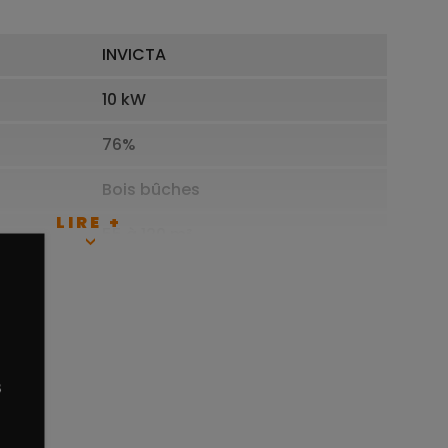
INVICTA
10 kW
76%
Bois bûches
LIRE +
55 à 120 m²
135 à 300 m³
Contemporain
Fonte
s
Anthracite