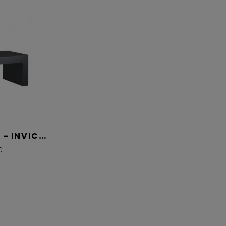
0.08%
H 850 x L 922 x P 442 mm
180 kg
7 étoiles
A
EN 13240 - BImSchV
POÊLE À BOIS PRESTON - INVICTA
ANIER
Ecodesign 2022
€
France
2 ans
Oui