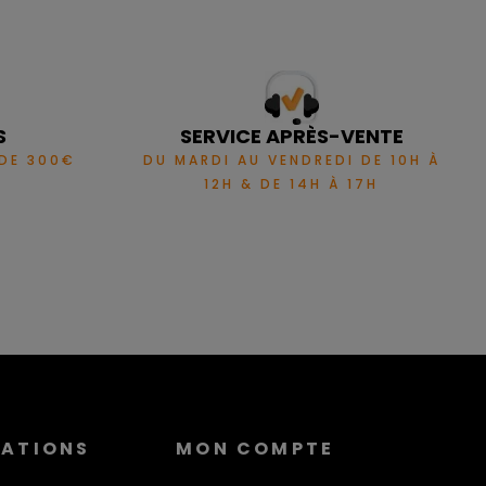
S
SERVICE APRÈS-VENTE
 DE 300€
DU MARDI AU VENDREDI DE 10H À
12H & DE 14H À 17H
MATIONS
MON COMPTE