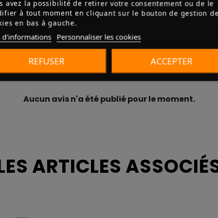
 issues de la combustion
s avez la possibilité de retirer votre consentement ou de le
Habillage du foyer
ération
et profitez d’une
ifier à tout moment en cliquant sur le bouton de gestion d
kies en bas à gauche.
Type de foyer
 d'informations
Personnaliser les cookies
Post-combustion
REFUSER
ACCEPTER
Système vitre propre
Combustion prolongée
Aucun avis n'a été publié pour le moment.
Echappement des fumé
Diamètre de l'évacuati
LES ARTICLES ASSOCIÉ
Type de chargement
Taille des bûches
Emission de poussières