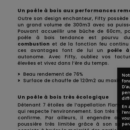
Un poêle à bois aux performances re
Outre son design enchanteur, Fifty possède
un grand volume de 300m3 avec sa puiss
Pouvant accueillir une bûche de 60cm, po
poêle à bois tendance est pourvu 
combustion
et de la fonction feu continu
ces avantages font de lui un
poêle à
autonome. Avec Fifty, oubliez vos fact
élevées et vivez dans l’ère du temps.
Beau rendement de 76%
Not
Surface de chauffe de 120m2 au maximu
fon
D'a
per
Un poêle à bois très écologique
dif
Détenant 7 étoiles de l’appellation Flamme V
En 
qui respecte l’environnement. Son très faibl
l’e
confirme. Par ailleurs, il engendre auss
vou
poussière très limitée grâce à son systè
par