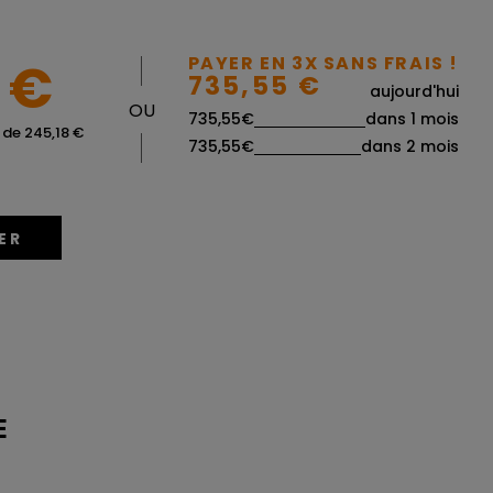
|
 €
PAYER EN 3X SANS FRAIS !
735,55 €
aujourd'hui
OU
735,55€
dans 1 mois
 de 245,18 €
|
735,55€
dans 2 mois
ER
E