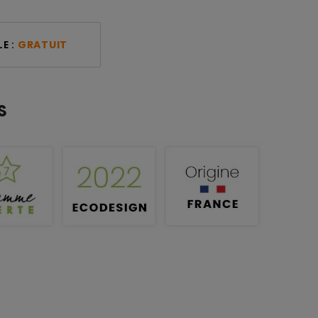
E :
GRATUIT
S