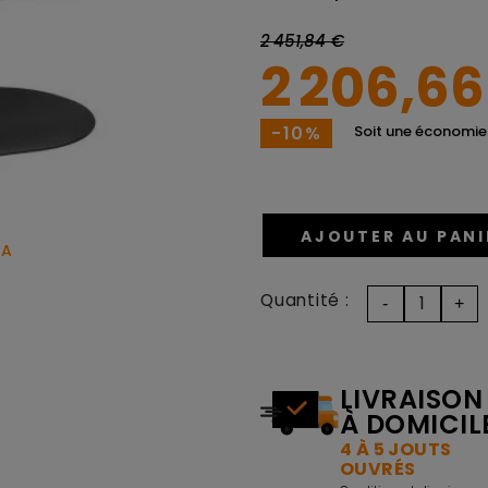
2 451,84 €
2 206,66
-10%
Soit une économie
AJOUTER AU PANI
TA
Quantité :
LIVRAISON
À DOMICIL
4 À 5 JOUTS
OUVRÉS