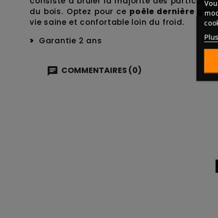
consiste à bruler la majorité des particules
Vou
du bois. Optez pour ce
poêle dernière gén
mod
vie saine et confortable loin du froid.
coo
Plus
Garantie 2 ans
COMMENTAIRES (0)