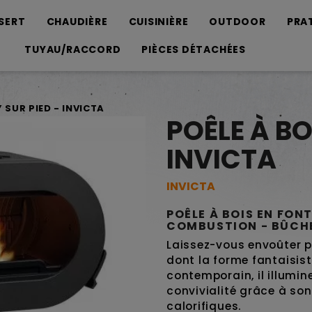
SERT
CHAUDIÈRE
CUISINIÈRE
OUTDOOR
PRA
TUYAU/RACCORD
PIÈCES DÉTACHÉES
Y SUR PIED - INVICTA
POÊLE À BO
INVICTA
INVICTA
POÊLE À BOIS EN FON
COMBUSTION - BÛCHE
Laissez-vous envoûter p
dont la forme fantaisist
contemporain, il illumine
convivialité grâce à son
calorifiques.