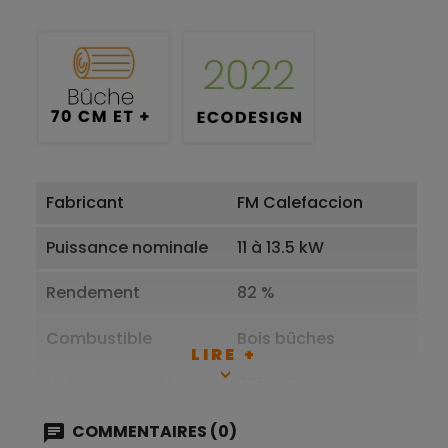
Fabricant
FM Calefaccion
Puissance nominale
11 à 13.5 kW
Rendement
82 %
Combustible
Bois bûches
LIRE +
Volume chauffé
295 m3
Habillage
Acier
COMMENTAIRES (0)