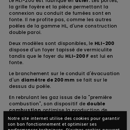
Le HLI-200 est fabriqué en
acier.
Les portes,
la grille foyère et la pièce permettant la
connexion au conduit de fumées sont en
fonte. Il ne profite pas, comme les autres
poêles de la gamme HL, d'une construction
double paroi.
Deux modèles sont disponibles, le
HLI-200
dispose d'un foyer tapissé de vermiculite
tandis que le foyer du
HLI-200 F
est lui en
fonte.
Le branchement sur le conduit d'évacuation
d'un
diamètre de 200 mm
se fait sur le
dessus du poêle.
En rebrulant les gaz issus de la "première
combustion", son dispositif de
double
combustion
optimise la production de
chaleur et
réduit les émissions polluantes
.
Notre site internet utilise des cookies pour garantir
son bon fonctionnement et optimiser ses
Le
système vitre-propre
limite
performances techniques. D'autres cookies peuvent