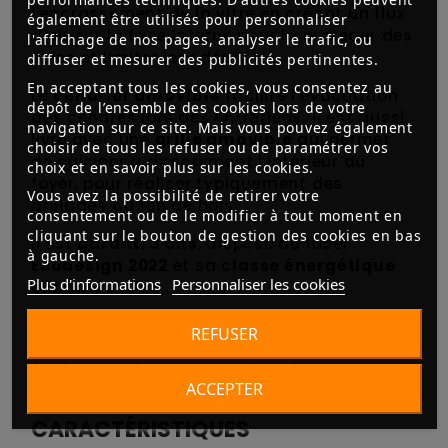
l'encrassement de la vitre en créant un flux
également être utilisés pour personnaliser
d'air sur la face interne pour la protéger des
l'affichage de nos pages, analyser le trafic, ou
suies et limiter leur dépôt.
diffuser et mesurer des publicités pertinentes.
En acceptant tous les cookies, vous consentez au
Le
cendrier amovible
facilite l'évacuation
dépôt de l’ensemble des cookies lors de votre
des cendres lors des entretiens. Il est aussi
navigation sur ce site. Mais vous pouvez également
livré avec une
grille amovible
qui permet
choisir de tous les refuser ou de paramétrer vos
de cuisiner à directement l'intérieur du
choix et en savoir plus sur les cookies.
foyer, pour réaliser typiquement des
Vous avez la possibilité de retirer votre
grillades au feu de bois.
consentement ou de le modifier à tout moment en
cliquant sur le bouton de gestion des cookies en bas
Il est
garanti 3 ans
, dispose du label
à gauche.
Ecodesign 2022
et sa c
lasse énergétique
Plus d'informations
Personnaliser les cookies
est notée A+
.
REFUSER
Les poêles à encastrer HLI-200 se déclinent
également dans une version plus petite et
ACCEPTER
moins puissante, le
HLI-100
CARACTÉRISTIQUES