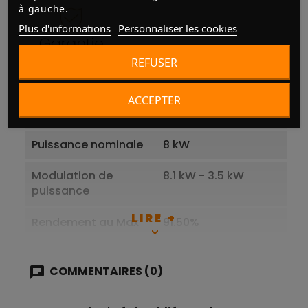
à gauche.
Plus d'informations
Personnaliser les cookies
REFUSER
ACCEPTER
Fabricant
RED
Puissance nominale
8 kW
Modulation de
8.1 kW - 3.5 kW
puissance
LIRE +
Rendement au Max
91.50%
Rendement au Mini
90.9 %
COMMENTAIRES (0)
Combustible
Granulés ( pellets)
de bois