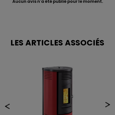
Aucun avis n'a été publié pour le moment.
Consommation
Min 0,5 kg/h - Max.
horaire granulés
1,8 kg/h
Autonomie max
26 h
Autonomie Mini
12 h
LES ARTICLES ASSOCIÉS
Volume chauffé
199 m3
Style
Contemporain
Habillage
Acier
Finition
Blanc, Noir,
Bordeaux, Gris
Foyer raccordable
Oui
Raccordement du
Diam. 50 mm