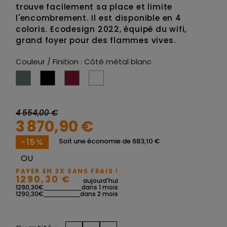
trouve facilement sa place et limite
l'encombrement. Il est disponible en 4
coloris. Ecodesign 2022, équipé du wifi,
grand foyer pour des flammes vives.
Couleur / Finition : Côté métal blanc
Côté métal Silver
Côté métal Noir
Côté métal Bordeaux
Côté métal blanc
4 554,00 €
3 870,90 €
-15%
Soit une économie de 683,10 €
OU
PAYER EN 3X SANS FRAIS !
1290,30 €
aujourd'hui
1290,30€
dans 1 mois
1290,30€
dans 2 mois