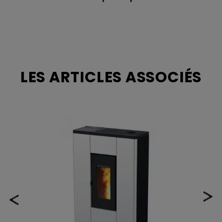
Consommation
0.8 kg/h - 1.75 kh/h
horaire granulés
Autonomie max
23 h
Autonomie Mini
10 h
LES ARTICLES ASSOCIÉS
Style
Contemporain
Habillage
Acier
Finition
Noir, Gris
Foyer raccordable
Oui
Raccordement du
130mm - Conduit
circuit d'air frais
concentrique
Foyer étanche
Oui