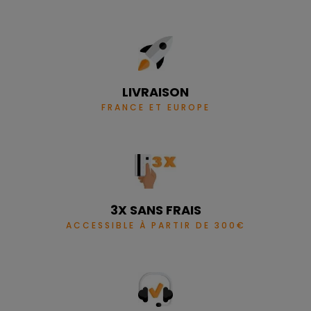
Radiocommande
Wifi
Dimensions
L91.3 x P30.3 x H113.2
cm
LIVRAISON
Poids
155 kg
FRANCE ET EUROPE
Label Flamme Verte
7 étoiles
Classe énergétique
A+
Norme
Ecodesign 2022
3X SANS FRAIS
Pays d'origine
Italie
ACCESSIBLE À PARTIR DE 300€
Garantie
2 ans