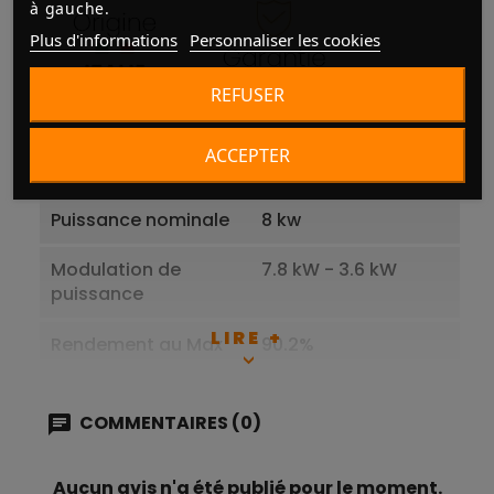
à gauche.
Plus d'informations
Personnaliser les cookies
REFUSER
ACCEPTER
Fabricant
RED
Puissance nominale
8 kw
Modulation de
7.8 kW - 3.6 kW
puissance
LIRE +
Rendement au Max
90.2%
Rendement au Mini
90.1%
COMMENTAIRES (0)
Combustible
Granulés ( pellets)
de bois
Aucun avis n'a été publié pour le moment.