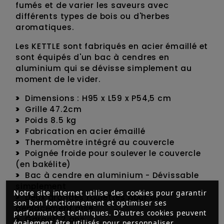
fumés et de varier les saveurs avec
différents types de bois ou d'herbes
aromatiques.
Les KETTLE sont fabriqués en acier émaillé et
sont équipés d'un bac à cendres en
aluminium qui se dévisse simplement au
moment de le vider.
Dimensions : H95 x L59 x P54,5 cm
Grille 47.2cm
Poids 8.5 kg
Fabrication en acier émaillé
Thermomètre intégré au couvercle
Poignée froide pour soulever le couvercle
(en bakélite)
Bac à cendre en aluminium - Dévissable
simplement
Notre site internet utilise des cookies pour garantir
Deux grandes roulettes pour un
son bon fonctionnement et optimiser ses
déplacement aisé
performances techniques. D'autres cookies peuvent
Garanti 2 ans
également être utilisés pour personnaliser