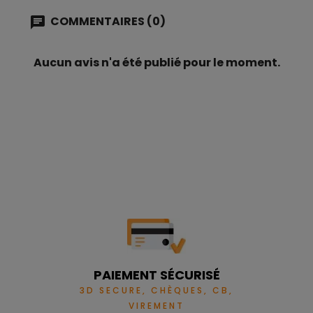
Dimension grille de
Diam. 47.6 cm
COMMENTAIRES (0)
cuisson
Aucun avis n'a été publié pour le moment.
Bac récupérateur
Oui
des cendres
Nombre de couverts
4 à 6 personnes
PAIEMENT SÉCURISÉ
3D SECURE, CHÈQUES, CB,
VIREMENT