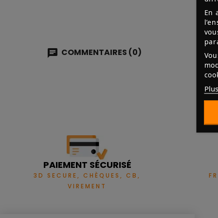
En 
l’e
vou
par
COMMENTAIRES (0)
Vou
mod
coo
Plus
PAIEMENT SÉCURISÉ
3D SECURE, CHÈQUES, CB,
F
VIREMENT