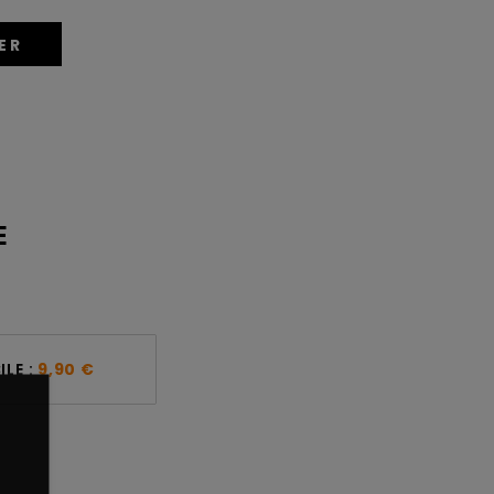
ER
E
LE :
9,90 €