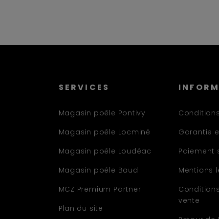
SERVICES
INFOR
Magasin poêle Pontivy
Conditions
Magasin poêle Locminé
Garantie e
Magasin poêle Loudéac
Paiement 
Magasin poêle Baud
Mentions 
MCZ Premium Partner
Condition
vente
Plan du site