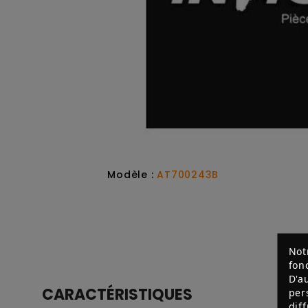
Modèle :
AT700243B
Not
fon
D'a
CARACTÉRISTIQUES
per
dif